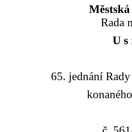
Městská 
Rada m
U s 
65. jednání Rady
konaného 
č. 56