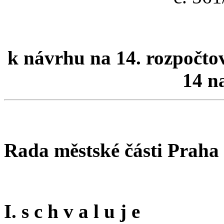
k návrhu na 14. rozpočtov
14 n
Rada městské části Praha
I. s c h v a l u j e