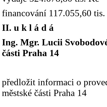
financování 117.055,60 tis.
II. u k l á d á
Ing. Mgr. Lucii Svobodové
části Praha 14
předložit informaci o prov
městské části Praha 14