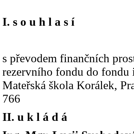
I. s o u h l a s í
s převodem finančních pros
rezervního fondu do fondu 
Mateřská škola Korálek, Pr
766
II. u k l á d á