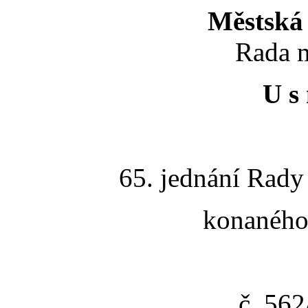
Městská 
Rada m
U s 
65. jednání Rady
konaného 
č. 56