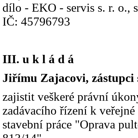
dílo - EKO - servis s. r. o.
IČ: 45796793
III. u k l á d á
Jiřímu Zajacovi, zástupci 
zajistit veškeré právní úko
zadávacího řízení k veřejn
stavební práce "Oprava pu