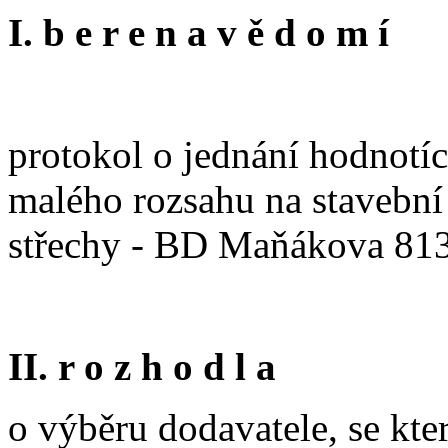
I. b e r e n a v ě d o m í
protokol o jednání hodnotíc
malého rozsahu na stavební
střechy - BD Maňákova 81
II. r o z h o d l a
o výběru dodavatele, se kt