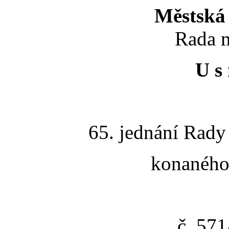
Městská 
Rada m
U s 
65. jednání Rady
konaného 
č. 57