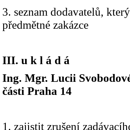
3. seznam dodavatelů, kter
předmětné zakázce
III. u k l á d á
Ing. Mgr. Lucii Svobodové
části Praha 14
1. zajistit zrušení zadávací