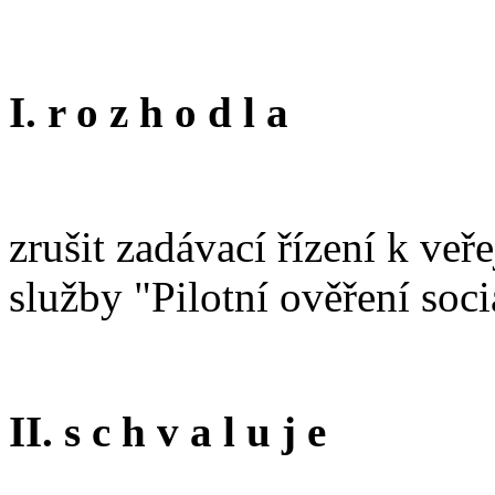
I. r o z h o d l a
zrušit zadávací řízení k ve
služby "Pilotní ověření soc
II. s c h v a l u j e