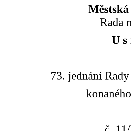
Městská 
Rada m
U s 
73. jednání Rady
konaného 
č. 1