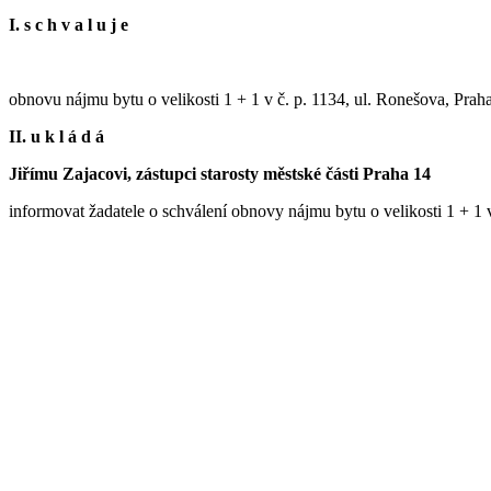
I. s c h v a l u j e
obnovu nájmu bytu o velikosti 1 + 1 v č. p. 1134, ul. Ronešova, Prah
II. u k l á d á
Jiřímu Zajacovi, zástupci starosty městské části Praha 14
informovat žadatele o schválení obnovy nájmu bytu o velikosti 1 + 1 