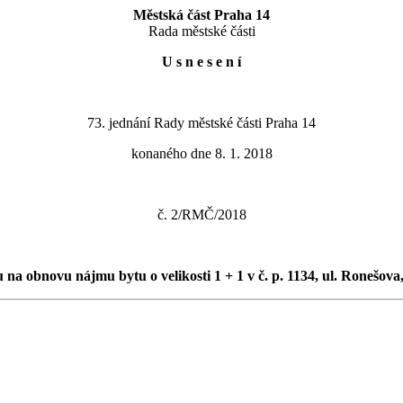
Městská část Praha 14
Rada městské části
U s n e s e n í
73. jednání Rady městské části Praha 14
konaného dne 8. 1. 2018
č. 2/RMČ/2018
 na obnovu nájmu bytu o velikosti 1 + 1 v č. p. 1134, ul. Ronešova