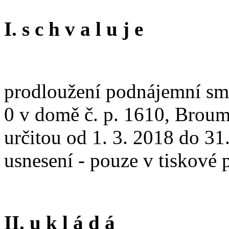
I. s c h v a l u j e
prodloužení podnájemní sml
0 v domě č. p. 1610, Broum
určitou od 1. 3. 2018 do 31.
usnesení - pouze v tiskové
II. u k l á d á