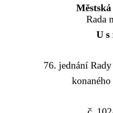
Městská 
Rada m
U s 
76. jednání Rady
konaného 
č. 10