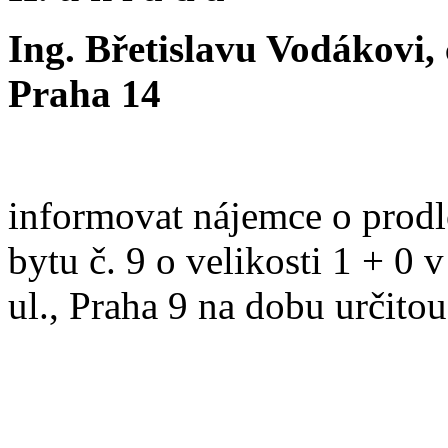
Ing. Břetislavu Vodákovi,
Praha 14
informovat nájemce o prod
bytu č. 9 o velikosti 1 + 0
ul., Praha 9 na dobu určito