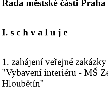
Rada městské části Praha
I. s c h v a l u j e
1. zahájení veřejné zakázk
"Vybavení interiéru - MŠ Ze
Hloubětín"