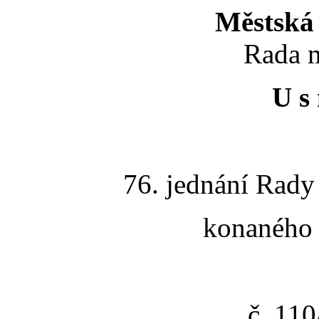
Městská 
Rada m
U s 
76. jednání Rady
konaného 
č. 11