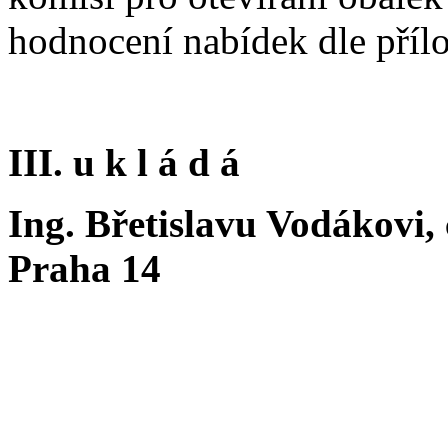
hodnocení nabídek dle přílo
III. u k l á d á
Ing. Břetislavu Vodákovi,
Praha 14