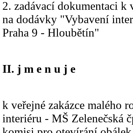
2. zadávací dokumentaci k 
na dodávky "Vybavení inter
Praha 9 - Hloubětín"
II. j m e n u j e
k veřejné zakázce malého 
interiéru - MŠ Zelenečská č
komisi pro otevírání obálek