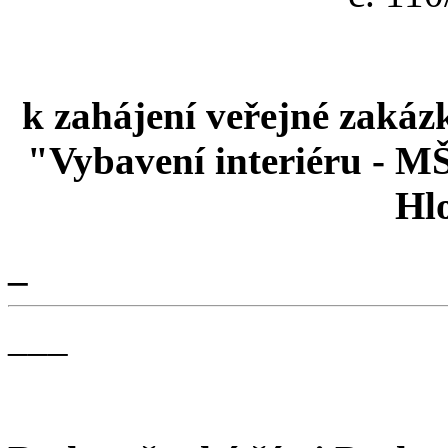
k zahájení
veřejné zakáz
"Vybavení interiéru - MŠ
Hl
_
___