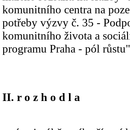
komunitního centra na pozem
potřeby výzvy č. 35 - Podpo
komunitního života a sociá
programu Praha - pól růstu
II. r o z h o d l a