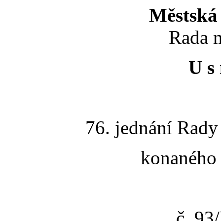
Městská 
Rada m
U s 
76. jednání Rady
konaného 
č. 9