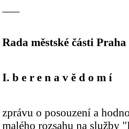
___
Rada městské části Praha
I. b e r e n a v ě d o m í
zprávu o posouzení a hodno
malého rozsahu na služby "