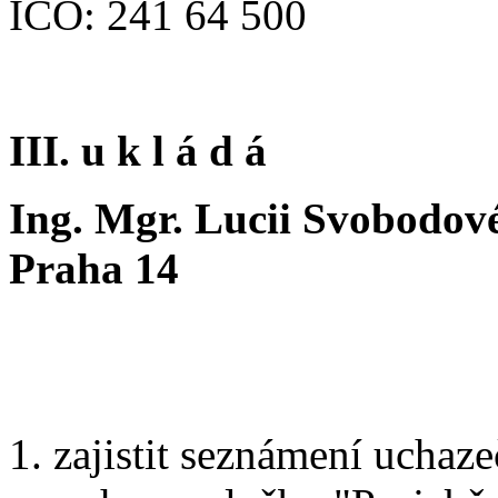
IČO: 241 64 500
III. u k l á d á
Ing. Mgr. Lucii Svobodové
Praha 14
1. zajistit seznámení ucha