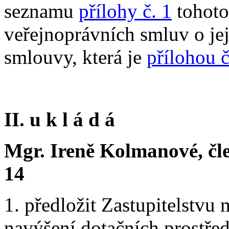
seznamu
přílohy č. 1
tohoto
veřejnoprávních smluv o jej
smlouvy, která je
přílohou č
II. u k l á d á
Mgr. Ireně Kolmanové, čl
14
1. předložit Zastupitelstvu 
navýšení dotačních prostře