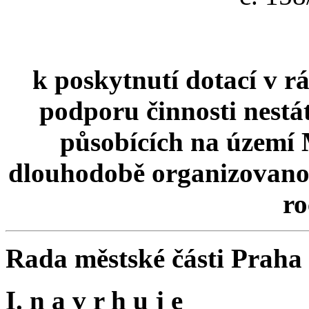
k poskytnutí dotací v 
podporu činnosti nestá
působících na území 
dlouhodobě organizovano
ro
Rada městské části Praha
I. n a v r h u j e