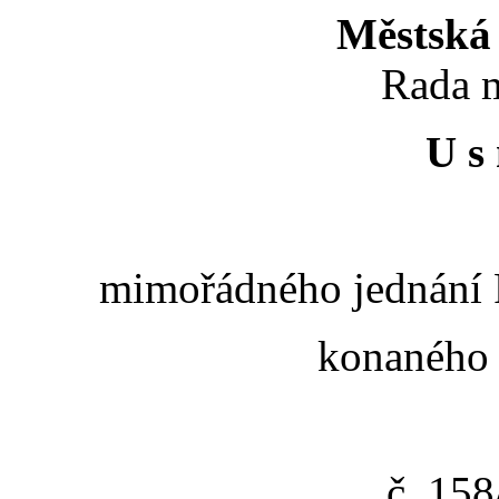
Městská 
Rada m
U s 
mimořádného jednání R
konaného 
č. 15