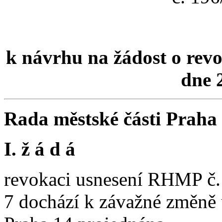
k návrhu na žádost o rev
dne 
Rada městské části Praha
I. ž á d á
revokaci usnesení RHMP č. 
7 dochází k závažné změně 