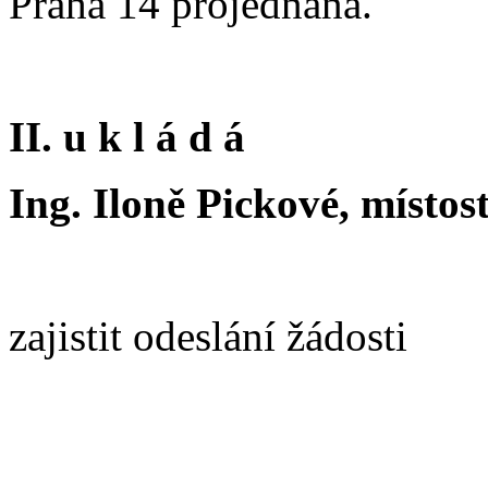
Praha 14 projednána.
II. u k l á d á
Ing. Iloně Pickové, místos
zajistit odeslání žádosti