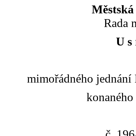
Městská 
Rada m
U s 
mimořádného jednání R
konaného 
č. 19