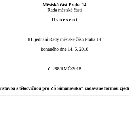
Městská část Praha 14
Rada městské části
U s n e s e n í
81. jednání Rady městské části Praha 14
konaného dne 14. 5. 2018
č. 288/RMČ/2018
řístavba s tělocvičnou pro ZŠ Šimanovská" zadávané formou zjed