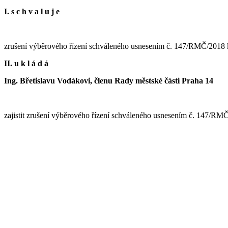
I. s c h v a l u j e
zrušení výběrového řízení schváleného usnesením č. 147/RMČ/2018 k
II. u k l á d á
Ing. Břetislavu Vodákovi, členu Rady městské části Praha 14
zajistit zrušení výběrového řízení schváleného usnesením č. 147/RM