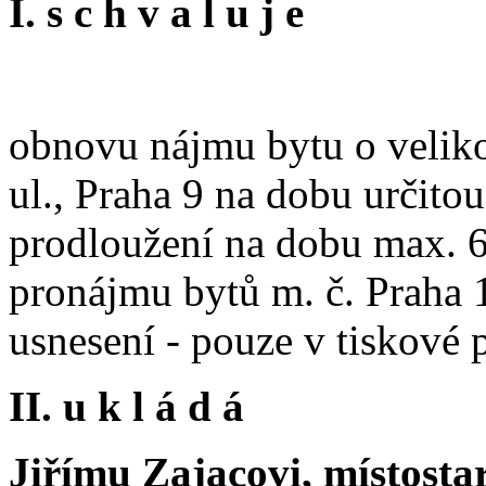
I. s c h v a l u j e
obnovu nájmu bytu o veliko
ul., Praha 9 na dobu určito
prodloužení na dobu max. 6
pronájmu bytů m. č. Praha 1
usnesení - pouze v tiskové
II. u k l á d á
Jiřímu Zajacovi, místosta