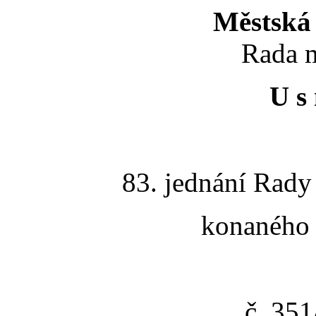
Městská 
Rada m
U s 
83. jednání Rady
konaného 
č. 35