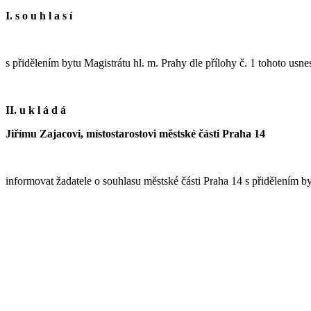
I. s o u h l a s í
s přidělením bytu Magistrátu hl. m. Prahy dle přílohy č. 1 tohoto usn
II. u k l á d á
Jiřímu Zajacovi, místostarostovi městské části Praha 14
informovat žadatele o souhlasu městské části Praha 14 s přidělením b