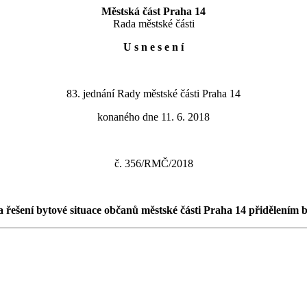
Městská část Praha 14
Rada městské části
U s n e s e n í
83. jednání Rady městské části Praha 14
konaného dne 11. 6. 2018
č. 356/RMČ/2018
a řešení bytové situace občanů městské části Praha 14 přidělení