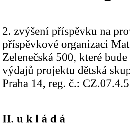
2. zvýšení příspěvku na pr
příspěvkové organizaci Mate
Zelenečská 500, které bude
výdajů projektu dětská skup
Praha 14, reg. č.: CZ.07.4
II. u k l á d á