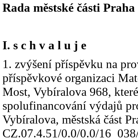
Rada městské části Praha
I. s c h v a l u j e
1. zvýšení příspěvku na pr
příspěvkové organizaci Mat
Most, Vybíralova 968, kter
spolufinancování výdajů pr
Vybíralova, městská část Pra
CZ.07.4.51/0.0/0.0/16_03