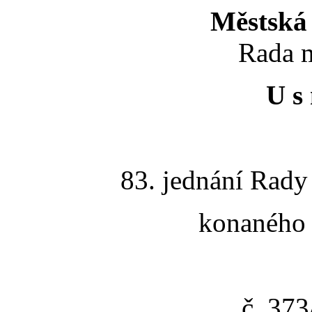
Městská 
Rada m
U s 
83. jednání Rady
konaného 
č. 37