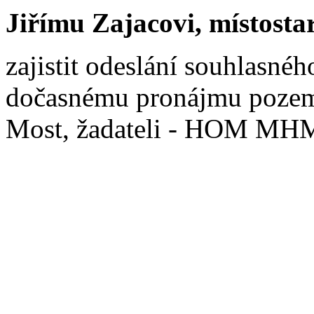
Jiřímu Zajacovi, místosta
zajistit odeslání souhlasné
dočasnému pronájmu pozemk
Most, žadateli - HOM MH