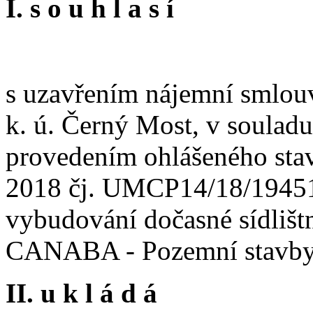
I. s o u h l a s í
s uzavřením nájemní smlouv
k. ú. Černý Most, v soulad
provedením ohlášeného stav
2018 čj. UMCP14/18/1945
vybudování dočasné sídlišt
CANABA - Pozemní stavby, 
II. u k l á d á