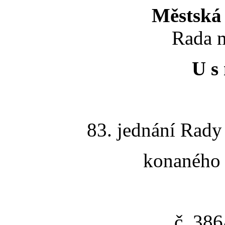
Městská 
Rada m
U s 
83. jednání Rady
konaného 
č. 38