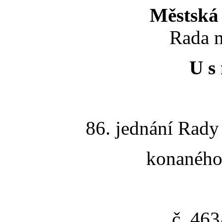
Městská 
Rada m
U s 
86. jednání Rady
konaného 
č. 46