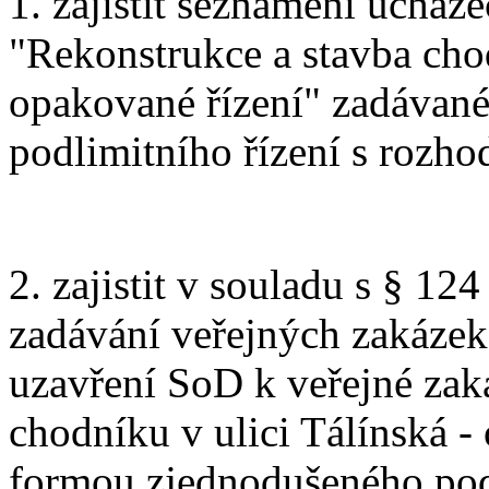
1. zajistit seznámení uchaz
"Rekonstrukce a stavba chod
opakované řízení" zadávan
podlimitního řízení s rozho
2. zajistit v souladu s § 12
zadávání veřejných zakázek,
uzavření SoD k veřejné zak
chodníku v ulici Tálínská -
formou zjednodušeného pod