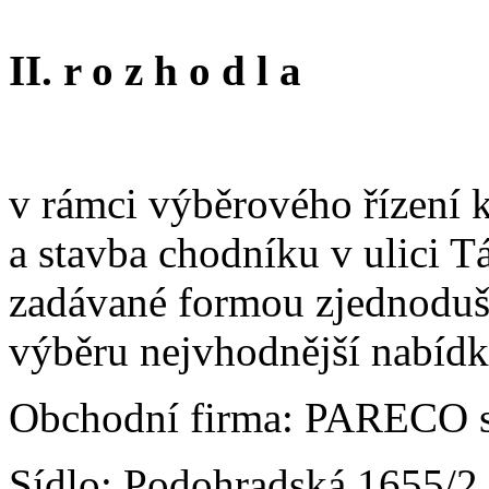
II. r o z h o d l a
v rámci výběrového řízení 
a stavba chodníku v ulici T
zadávané formou zjednoduše
výběru nejvhodnější nabíd
Obchodní firma: PARECO s.
Sídlo: Podohradská 1655/2,