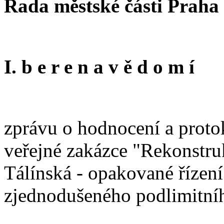
Rada městské části Praha
I. b e r e n a v ě d o m í
zprávu o hodnocení a proto
veřejné zakázce "Rekonstruk
Tálínská - opakované řízen
zjednodušeného podlimitníh