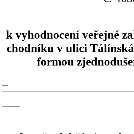
k vyhodnocení veřejné z
chodníku v ulici Tálínsk
formou zjednodušen
_
___