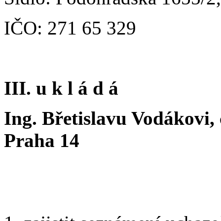
IČO: 271 65 329
III. u k l á d á
Ing. Břetislavu Vodákovi,
Praha 14