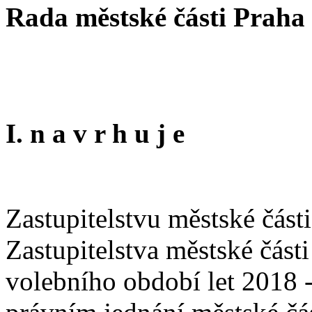
Rada městské části Praha
I. n a v r h u j e
Zastupitelstvu městské část
Zastupitelstva městské část
volebního období let 2018 -