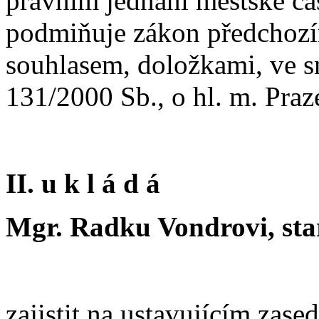
právním jednání městské čás
podmiňuje zákon předchozí
souhlasem, doložkami, ve s
131/2000 Sb., o hl. m. Praz
II. u k l á d á
Mgr. Radku Vondrovi, star
zajistit na ustavujícím zase