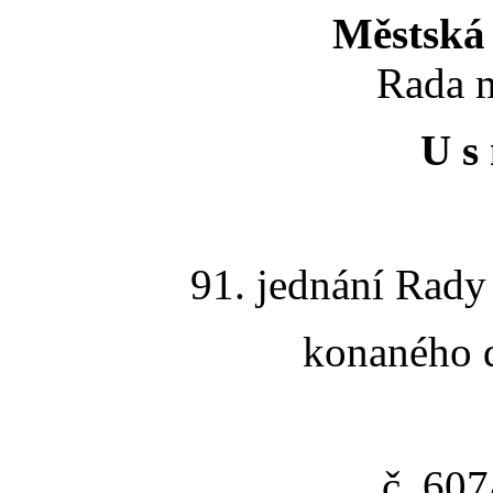
Městská 
Rada m
U s 
91. jednání Rady
konaného d
č. 60