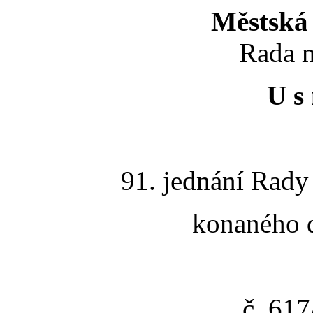
Městská 
Rada m
U s 
91. jednání Rady
konaného d
č. 61