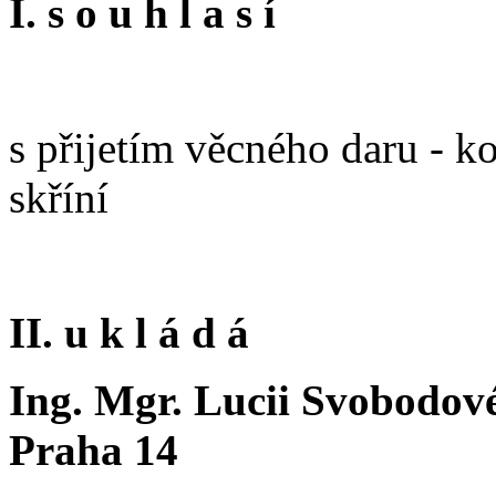
I. s o u h l a s í
s přijetím věcného daru - 
skříní
II. u k l á d á
Ing. Mgr. Lucii Svobodové
Praha 14