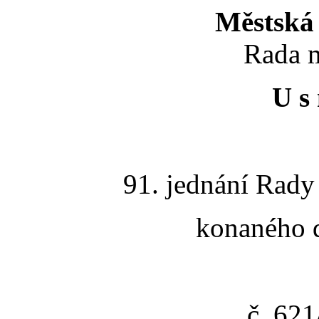
Městská 
Rada m
U s 
91. jednání Rady
konaného d
č. 62