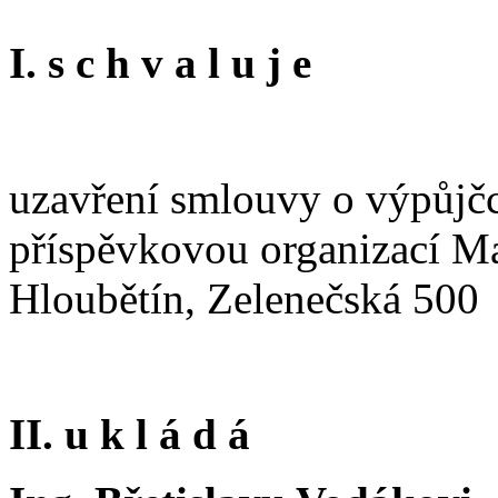
I. s c h v a l u j e
uzavření smlouvy o výpůjč
příspěvkovou organizací Mat
Hloubětín, Zelenečská 500
II. u k l á d á