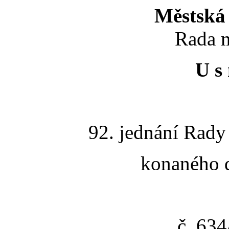
Městská 
Rada m
U s 
92. jednání Rady
konaného d
č. 63