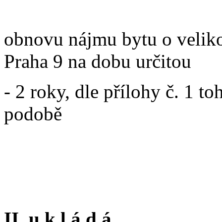
obnovu nájmu bytu o velikos
Praha 9 na dobu určitou
- 2 roky, dle přílohy č. 1 t
podobě
II. u k l á d á