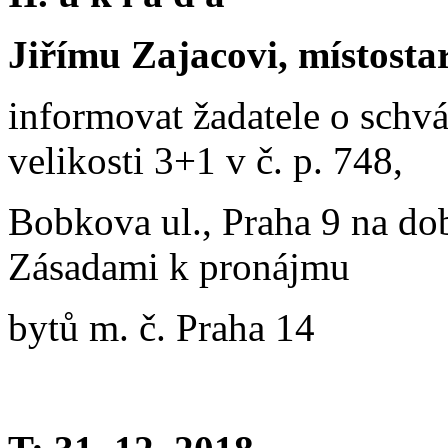
Jiřímu Zajacovi, místosta
informovat žadatele o schv
velikosti 3+1 v č. p. 748,
Bobkova ul., Praha 9 na dob
Zásadami k pronájmu
bytů m. č. Praha 14