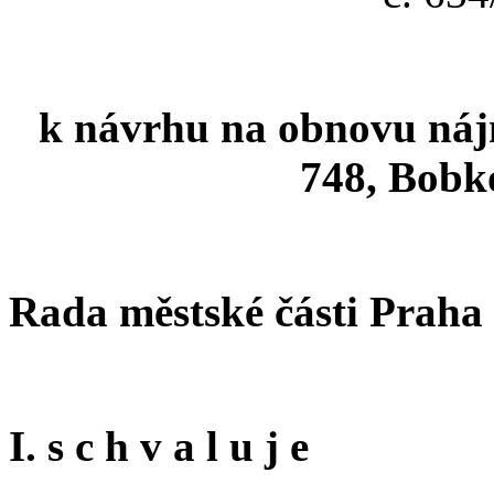
k návrhu na obnovu nájmu
748, Bobko
Rada městské části Praha
I. s c h v a l u j e