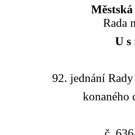
Městská 
Rada m
U s 
92. jednání Rady
konaného d
č. 63