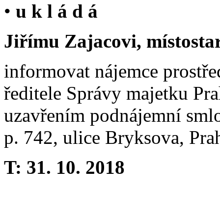
•
u k l á d á
Jiřímu Zajacovi, místosta
informovat nájemce prostře
ředitele Správy majetku Prah
uzavřením podnájemní smlou
p. 742, ulice Bryksova, Pra
T: 31. 10. 2018