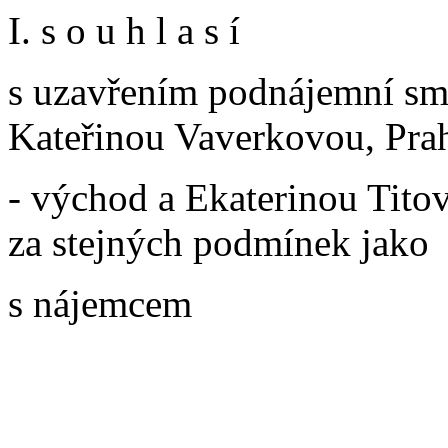
I. s o u h l a s í
s uzavřením podnájemní s
Kateřinou Vaverkovou, Pra
- východ a Ekaterinou Titov
za stejných podmínek jako
s nájemcem