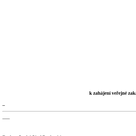
k zahájení veřejné za
_
___