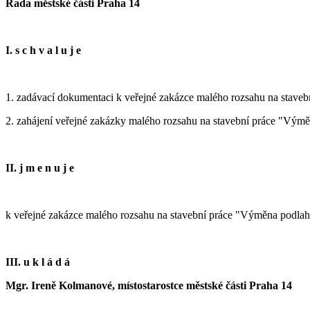
Rada městské části Praha 14
I. s c h v a l u j e
1. zadávací dokumentaci k veřejné zakázce malého rozsahu na stave
2. zahájení veřejné zakázky malého rozsahu na stavební práce "Vým
II. j m e n u j e
k veřejné zakázce malého rozsahu na stavební práce "Výměna podlaho
III. u k l á d á
Mgr. Ireně Kolmanové, místostarostce městské části Praha 14