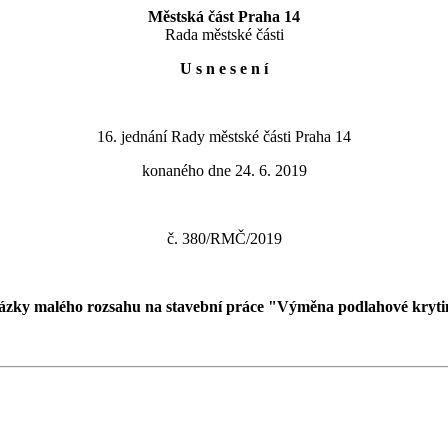
Městská část Praha 14
Rada městské části
U s n e s e n í
16. jednání Rady městské části Praha 14
konaného dne 24. 6. 2019
č. 380/RMČ/2019
kázky malého rozsahu na stavební práce "Výměna podlahové kryt