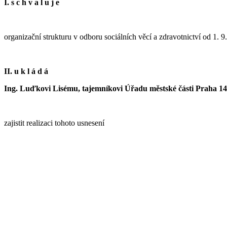
I. s c h v a l u j e
organizační strukturu v odboru sociálních věcí a zdravotnictví od 1. 
II. u k l á d á
Ing. Luďkovi Lisému, tajemníkovi Úřadu městské části Praha 14
zajistit realizaci tohoto usnesení