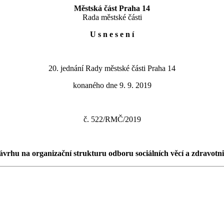
Městská část Praha 14
Rada městské části
U s n e s e n í
20. jednání Rady městské části Praha 14
konaného dne 9. 9. 2019
č. 522/RMČ/2019
ávrhu na organizační strukturu odboru sociálních věcí a zdravotni