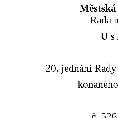
Městská 
Rada m
U s 
20. jednání Rady
konaného 
č. 52