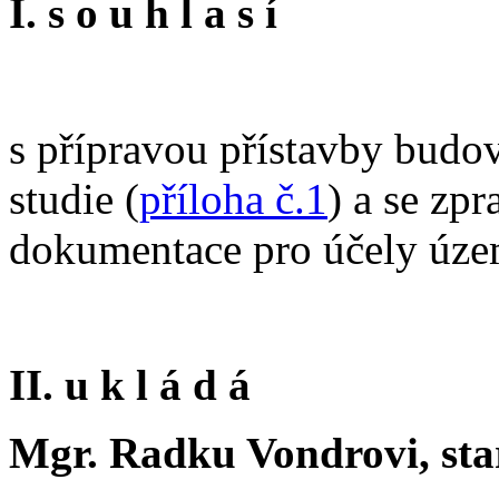
I. s o u h l a s í
s přípravou přístavby budo
studie (
příloha č.1
) a se zp
dokumentace pro účely územ
II. u k l á d á
Mgr. Radku Vondrovi, star