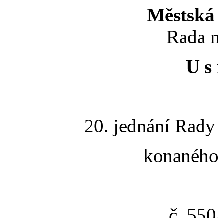
Městská 
Rada m
U s 
20. jednání Rady
konaného 
č. 55