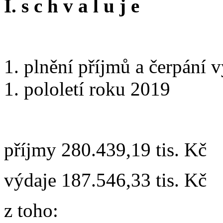
I. s c h v a l u j e
1. plnění příjmů a čerpání 
1. pololetí roku 2019
příjmy 280.439,19 tis. Kč
výdaje 187.546,33 tis. Kč
z toho: