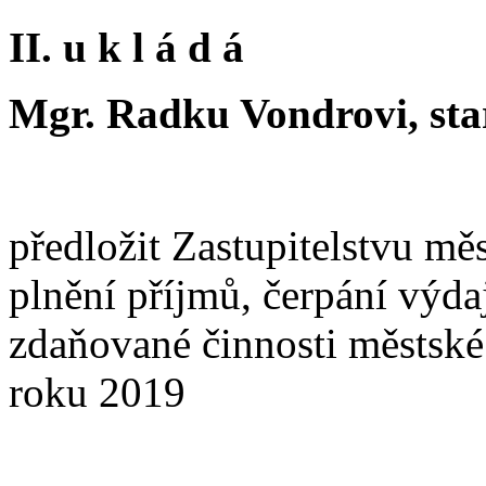
II. u k l á d á
Mgr. Radku Vondrovi, star
předložit Zastupitelstvu mě
plnění příjmů, čerpání výda
zdaňované činnosti městské 
roku 2019