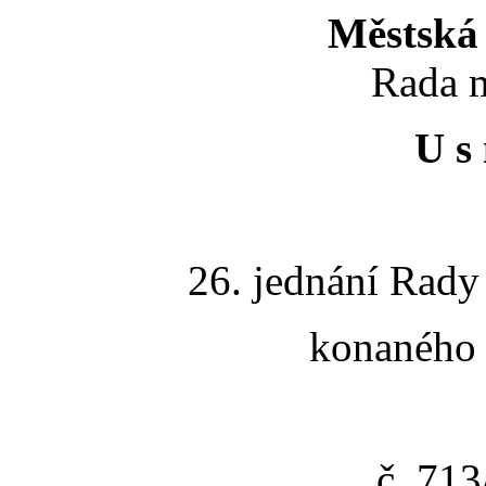
Městská 
Rada m
U s 
26. jednání Rady
konaného 
č. 71