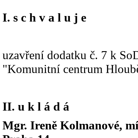
I. s c h v a l u j e
uzavření dodatku č. 7 k So
"Komunitní centrum Hloubě
II. u k l á d á
Mgr. Ireně Kolmanové, mís