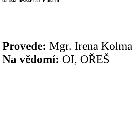
starosta městské části Praha 14
Provede:
Mgr. Irena Kolm
Na vědomí:
OI, OŘEŠ