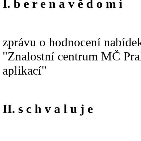
I. b e r e n a v ě d o m í
zprávu o hodnocení nabídek
"Znalostní centrum MČ Prah
aplikací"
II. s c h v a l u j e