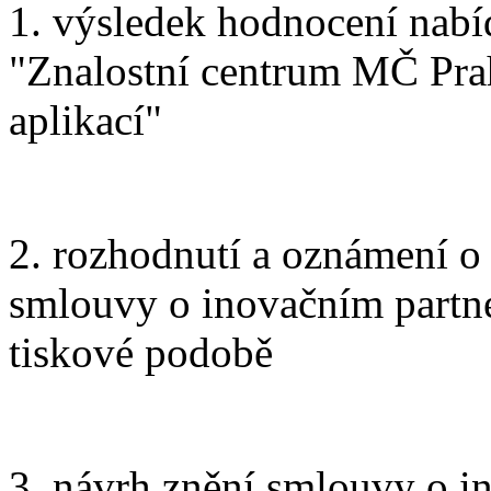
1. výsledek hodnocení nabí
"Znalostní centrum MČ Prah
aplikací"
2. rozhodnutí a oznámení o
smlouvy o inovačním partner
tiskové podobě
3. návrh znění smlouvy o i