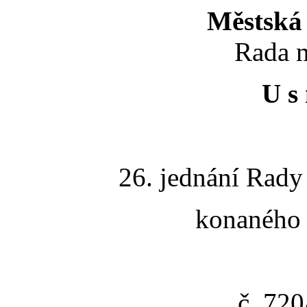
Městská 
Rada m
U s 
26. jednání Rady
konaného 
č. 72