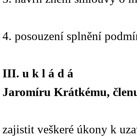
4. posouzení splnění podmí
III. u k l á d á
Jaromíru Krátkému, členu
zajistit veškeré úkony k u