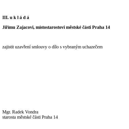
III.
u k l á d á
Jiřímu Zajacovi, místostarostovi městské části Praha 14
zajistit uzavření smlouvy o dílo s vybraným uchazečem
Mgr. Radek Vondra
starosta městské části Praha 14