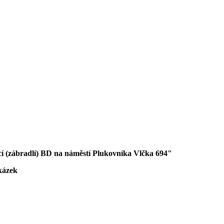
í (zábradlí) BD na náměstí Plukovníka Vlčka 694"
kázek