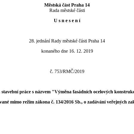
Městská část Praha 14
Rada městské části
U s n e s e n í
28. jednání Rady městské části Praha 14
konaného dne 16. 12. 2019
č. 753/RMČ/2019
 stavební práce s názvem "Výměna fasádních ocelových konstrukc
vané mimo režim zákona č. 134/2016 Sb., o zadávání veřejných za