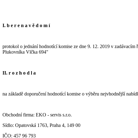
I. b e r e n a v ě d o m í
protokol o jednání hodnotící komise ze dne 9. 12. 2019 v zadávacím
Plukovníka Vlčka 694"
II.
r o z h o d l a
na základě doporučení hodnotící komise o výběru nejvhodnější nabíd
Obchodní firma: EKO - servis s.r.o.
Sídlo: Opatovská 1763, Praha 4, 149 00
IČO: 457 96 793