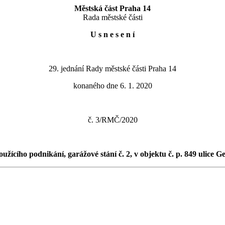
Městská část Praha 14
Rada městské části
U s n e s e n í
29. jednání Rady městské části Praha 14
konaného dne 6. 1. 2020
č. 3/RMČ/2020
užícího podnikání, garážové stání č. 2, v objektu č. p. 849 ulice 