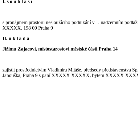
I. s o u h l a s í
s pronájmem prostoru nesloužícího podnikání v 1. nadzemním podl
XXXXX, 198 00 Praha 9
II. u k l á d á
Jiřímu Zajacovi, místostarostovi městské části Praha 14
zajistit prostřednictvím Vladimíra Mitáše, předsedy představenstva S
Janouška, Praha 9 s paní XXXXX XXXXX, bytem XXXXX XXXXX