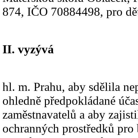
874, IČO 70884498, pro dě
II. vyzývá
hl. m. Prahu, aby sdělila ne
ohledně předpokládané účast
zaměstnavatelů a aby zajist
ochranných prostředků pro b