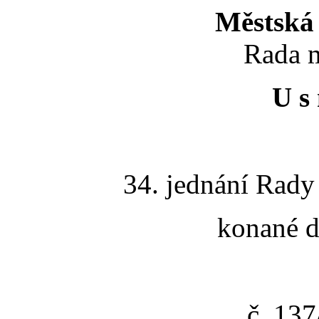
Městská 
Rada m
U s 
34. jednání Rady
konané d
č. 13