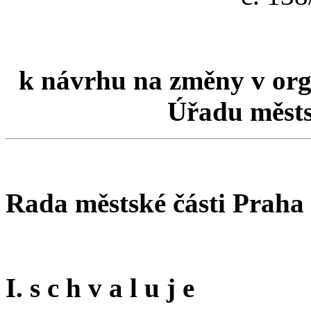
k návrhu na změny v org
Úřadu městs
Rada městské části Praha
I. s c h v a l u j e