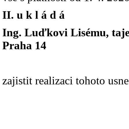
II. u k l á d á
Ing. Luďkovi Lisému, taj
Praha 14
zajistit realizaci tohoto usn