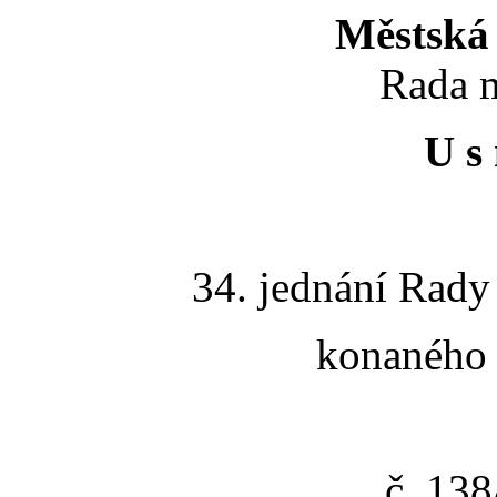
Městská 
Rada m
U s 
34. jednání Rady
konaného 
č. 13