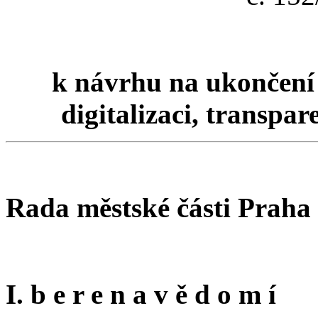
k návrhu na ukončení 
digitalizaci, transpa
Rada městské části Praha
I. b e r e n a v ě d o m í