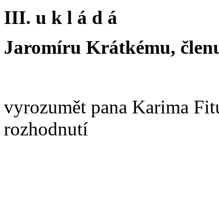
III. u k l á d á
Jaromíru Krátkému, členu
vyrozumět pana Karima Fit
rozhodnutí