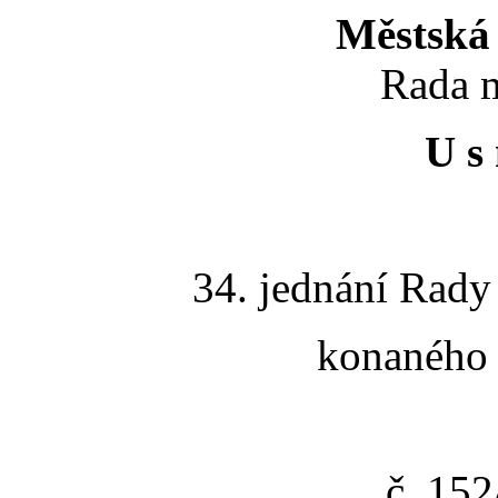
Městská 
Rada m
U s 
34. jednání Rady
konaného 
č. 15