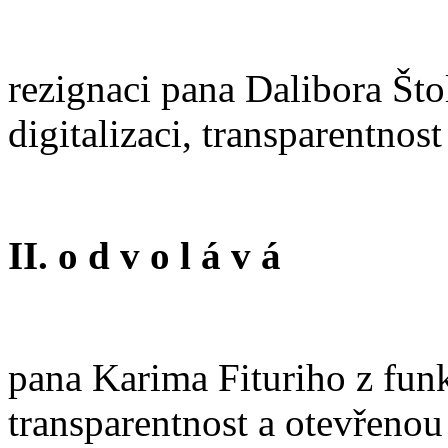
rezignaci pana Dalibora Što
digitalizaci, transparentnos
II. o d v o l á v á
pana Karima Fituriho z funk
transparentnost a otevřenou