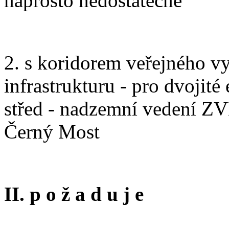
naprosto nedostatečné
2. s koridorem veřejného v
infrastrukturu - pro dvojit
střed - nadzemní vedení Z
Černý Most
II. p o ž a d u j e