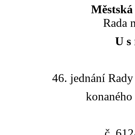
Městská 
Rada m
U s 
46. jednání Rady
konaného 
č. 61