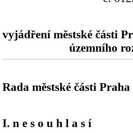
vyjádření městské části Pr
územního roz
Rada městské části Praha
I. n e s o u h l a s í