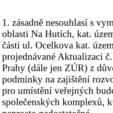
1. zásadně nesouhlasí s vy
oblasti Na Hutích, kat. územ
části ul. Ocelkova kat. úz
projednávané Aktualizaci č
Prahy (dále jen ZÚR) z dů
podmínky na zajištění rozv
pro umístění veřejných budo
společenských komplexů, kt