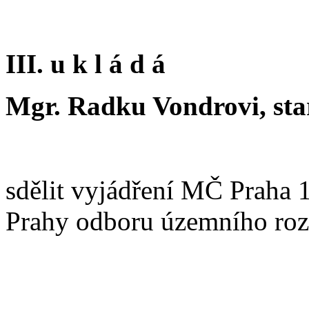
III. u k l á d á
Mgr. Radku Vondrovi, star
sdělit vyjádření MČ Praha 1
Prahy odboru územního r