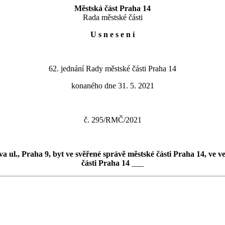
Městská část Praha 14
Rada městské části
U s n e s e n í
62. jednání Rady městské části Praha 14
konaného dne 31. 5. 2021
č. 295/RMČ/2021
sova ul., Praha 9, byt ve svěřené správě městské části Praha 14, 
části Praha 14
___