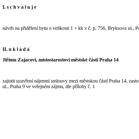
I. s c h v a l u j e
návrh na přidělení bytu o velikosti 1 + kk v č. p. 756, Bryksova ul., 
II. u k l á d á
Jiřímu Zajacovi, místostarostovi městské části Praha 14
zajistit uzavření nájemní smlouvy mezi městskou částí Praha 14, zast
ul., Praha 9 ve veřejném zájmu, dle přílohy č. 1