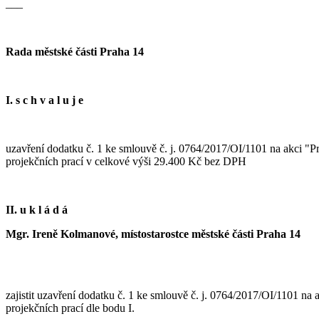
___
Rada městské části Praha 14
I. s c h v a l u j e
uzavření dodatku č. 1 ke smlouvě č. j. 0764/2017/OI/1101 na akci "P
projekčních prací v celkové výši 29.400 Kč bez DPH
II. u k l á d á
Mgr. Ireně Kolmanové, místostarostce městské části Praha 14
zajistit uzavření dodatku č. 1 ke smlouvě č. j. 0764/2017/OI/1101 na
projekčních prací dle bodu I.