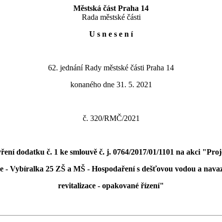
Městská část Praha 14
Rada městské části
U s n e s e n í
62. jednání Rady městské části Praha 14
konaného dne 31. 5. 2021
č. 320/RMČ/2021
ření dodatku č. 1 ke smlouvě č. j. 0764/2017/01/1101 na akci "Pro
e - Vybíralka 25 ZŠ a MŠ - Hospodaření s dešťovou vodou a navaz
revitalizace - opakované řízení"