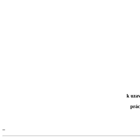
k uzav
prác
_