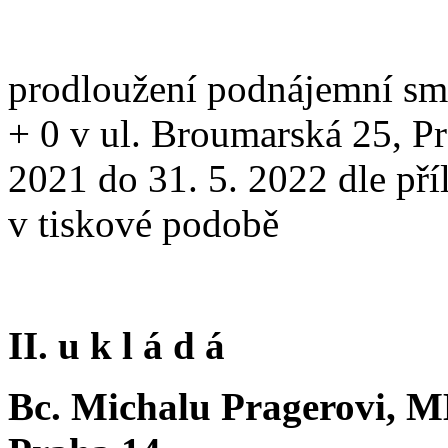
prodloužení podnájemní sml
+ 0 v ul. Broumarská 25, Pr
2021 do 31. 5. 2022 dle pří
v tiskové podobě
II. u k l á d á
Bc. Michalu Pragerovi, M