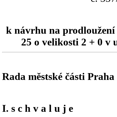
k návrhu na prodloužení
25 o velikosti 2 + 0 
Rada městské části Praha
I. s c h v a l u j e