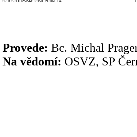
starosta městské části Praha 14
Provede:
Bc. Michal Prag
Na vědomí:
OSVZ, SP Čern