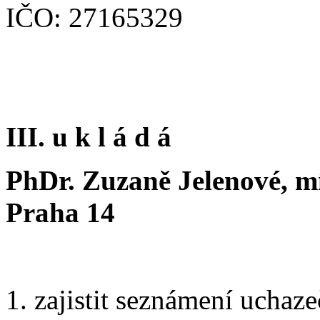
IČO: 27165329
III. u k l á d á
PhDr. Zuzaně Jelenové, mí
Praha 14
1. zajistit seznámení ucha