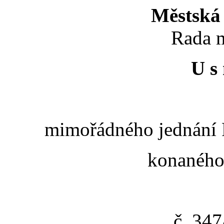
Městská 
Rada m
U s 
mimořádného jednání R
konaného 
č. 34