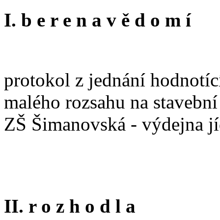
I. b e r e n a v ě d o m í
protokol z jednání hodnotíc
malého rozsahu na stavební
ZŠ Šimanovská - výdejna jí
II. r o z h o d l a