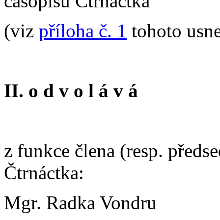
časopisu Čtrnáctka
(viz
příloha č. 1
tohoto usne
II. o d v o l á v á
z funkce člena (resp. předs
Čtrnáctka:
Mgr. Radka Vondru