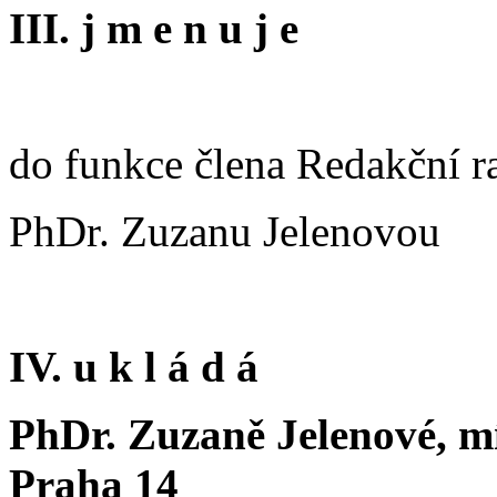
III. j m e n u j e
do funkce člena Redakční r
PhDr. Zuzanu Jelenovou
IV. u k l á d á
PhDr. Zuzaně Jelenové, mí
Praha 14