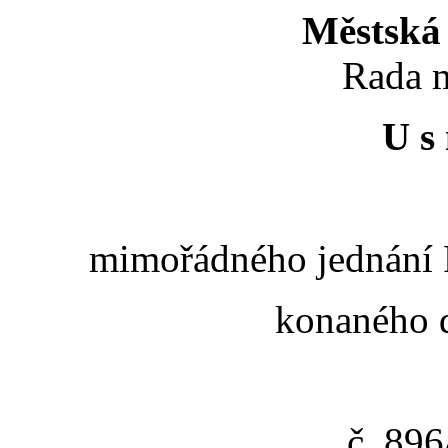
Městská 
Rada m
U s 
mimořádného jednání R
konaného d
č. 89