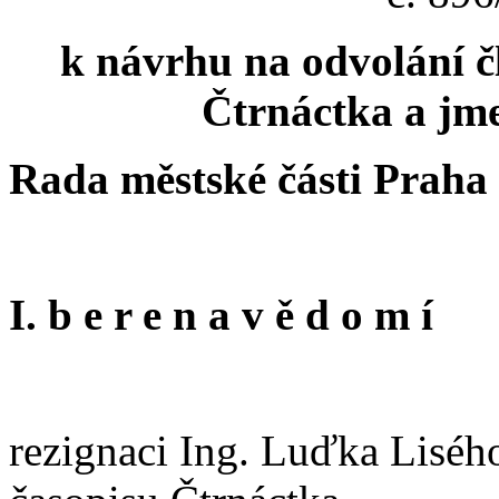
k návrhu na odvolání č
Čtrnáctka a jm
Rada městské části Praha
I. b e r e n a v ě d o m í
rezignaci Ing. Luďka Liséh