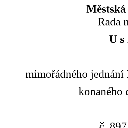
Městská 
Rada m
U s 
mimořádného jednání R
konaného d
č. 89