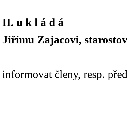
II. u k l á d á
Jiřímu Zajacovi, starostov
informovat členy, resp. pře