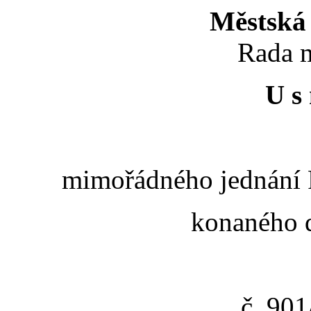
Městská 
Rada m
U s 
mimořádného jednání R
konaného d
č. 90