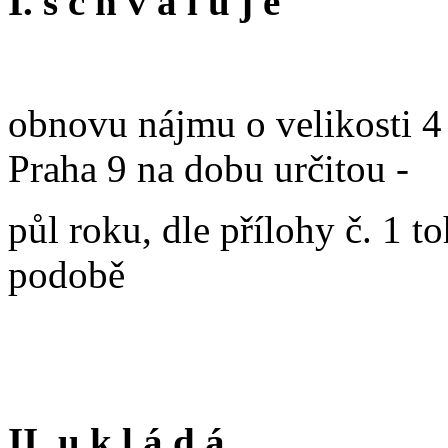
I. s c h v a l u j e
obnovu nájmu o velikosti 4 
Praha 9 na dobu určitou -
půl roku, dle přílohy č. 1 t
podobě
II. u k l á d á