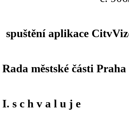
spuštění aplikace CitvViz
Rada městské části Praha
I. s c h v a l u j e