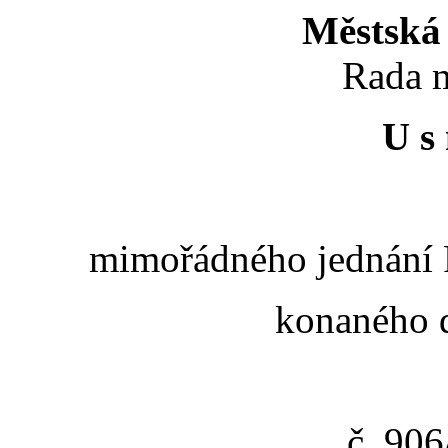
Městská 
Rada m
U s 
mimořádného jednání R
konaného d
č. 90