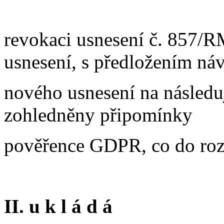
revokaci usnesení č. 857/R
usnesení, s předložením ná
nového usnesení na násled
zohledněny připomínky
pověřence GDPR, co do roz
II. u k l á d á