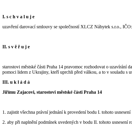
I. s c h v a l u j e
uzavření darovací smlouvy se společností XLCZ Nábytek s.r.o., IČO
II. s v ě ř u j e
starostovi městské části Praha 14 pravomoc rozhodovat o uzavírání d
pomoci lidem z Ukrajiny, kteří uprchli před válkou, a to v souladu s 
III. u k l á d á
Jiřímu Zajacovi, starostovi městské části Praha 14
1. zajistit všechna právní jednání k provedení bodu I. tohoto usnesení
2. aby při naplnění podmínek uvedených v bodu II. tohoto usnesení 