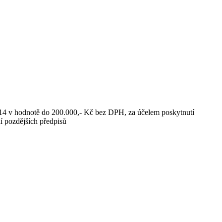
ha 14 v hodnotě do 200.000,- Kč bez DPH, za účelem poskytnutí
ní pozdějších předpisů