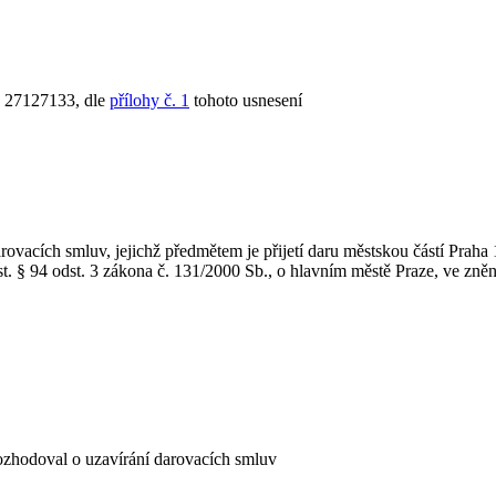
: 27127133, dle
přílohy č. 1
tohoto usnesení
arovacích smluv, jejichž předmětem je přijetí daru městskou částí Pra
ust. § 94 odst. 3 zákona č. 131/2000 Sb., o hlavním městě Praze, ve zně
rozhodoval o uzavírání darovacích smluv