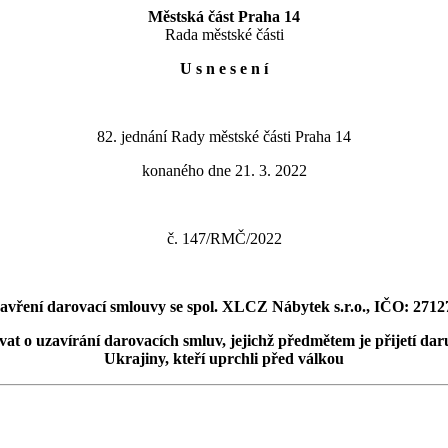
Městská část Praha 14
Rada městské části
U s n e s e n í
82. jednání Rady městské části Praha 14
konaného dne 21. 3. 2022
č. 147/RMČ/2022
avření darovací smlouvy se spol. XLCZ Nábytek s.r.o., IČO: 271
vat o uzavírání darovacích smluv, jejichž předmětem je přijetí da
Ukrajiny, kteří uprchli před válkou