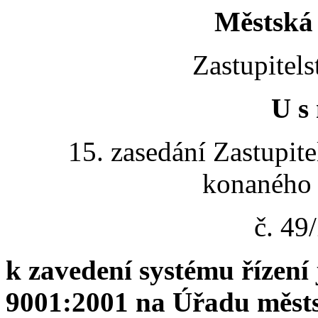
Městská 
Zastupitels
U s 
15. zasedání Zastupite
konaného 
č. 4
k zavedení systému řízen
9001:2001 na Úřadu městs