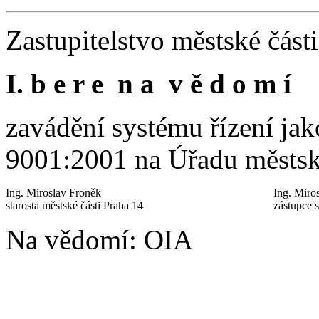
Zastupitelstvo městské část
I. b e r e n a v ě d o m í
zavádění systému řízení j
9001:2001 na Úřadu městské
Ing. Miroslav Froněk
Ing. Miro
starosta městské části Praha 14
zástupce s
Na vědomí: OIA