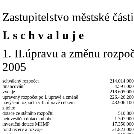
Zastupitelstvo městské část
I. s c h v a l u j e
1. II.úpravu a změnu rozpoč
2005
schválený rozpočet
214.014.000
financování
4.591.00
výdaje
218.605.000
upravený rozpočet po I. úpravě a změně
226.426.200
navýšení rozpočtu v II. úpravě celkem
43.906.10
z toho:
dotace ze státního rozpočtu
510.800
neinvestiční dotace od obcí
1.307.90
investiční dotace MHMP
17.350.00
fond rezerv a rozvoje
21.823.00