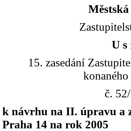
Městská 
Zastupitels
U s 
15. zasedání Zastupite
konaného 
č. 5
k návrhu na II. úpravu a 
Praha 14 na rok 2005