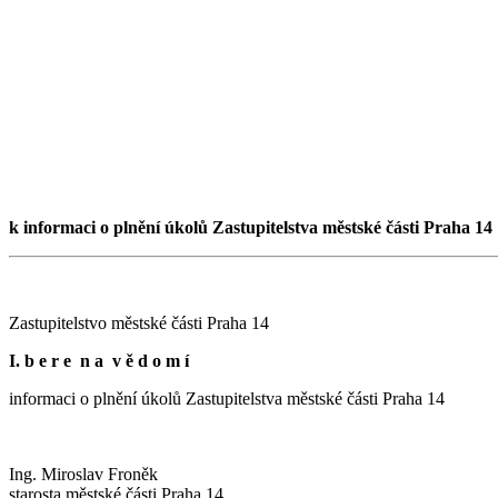
k informaci o plnění úkolů Zastupitelstva městské části Praha 14
Zastupitelstvo městské části Praha 14
I. b e r e n a v ě d o m í
informaci o plnění úkolů Zastupitelstva městské části Praha 14
Ing. Miroslav Froněk
starosta městské části Praha 14