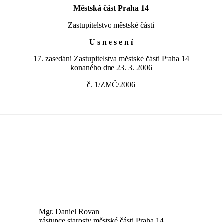
Městská část Praha 14
Zastupitelstvo městské části
U s n e s e n í
17. zasedání Zastupitelstva městské části Praha 14
konaného dne 23. 3. 2006
č. 1/ZMČ/2006
Mgr. Daniel Rovan
zástupce starosty městské části Praha 14