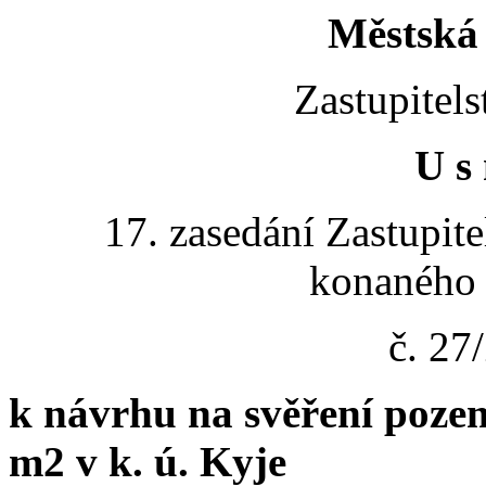
Městská 
Zastupitels
U s 
17. zasedání Zastupite
konaného 
č. 2
k návrhu na svěření poze
m2 v k. ú. Kyje