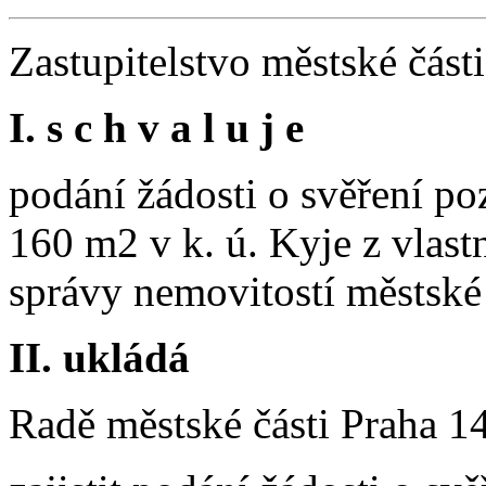
Zastupitelstvo městské část
I. s c h v a l u j e
podání žádosti o svěření p
160 m2 v k. ú. Kyje z vlast
správy nemovitostí městské 
II. ukládá
Radě městské části Praha 1