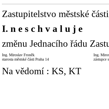
Zastupitelstvo městské část
I. n e s c h v a l u j e
změnu Jednacího řádu Zastu
Ing. Miroslav Froněk
Ing. Miro
starosta městské části Praha 14
zástupce s
Na vědomí : KS, KT