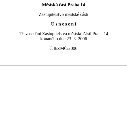
Městská část Praha 14
Zastupitelstvo městské části
U s n e s e n í
17. zasedání Zastupitelstva městské části Praha 14
konaného dne 23. 3. 2006
č. 8/ZMČ/2006