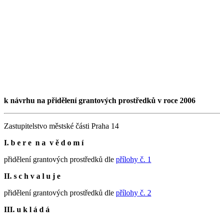
k návrhu na přidělení grantových prostředků v roce 2006
Zastupitelstvo městské části Praha 14
I. b e r e n a v ě d o m í
přidělení grantových prostředků dle
přílohy č. 1
II. s c h v a l u j e
přidělení grantových prostředků dle
přílohy č. 2
III. u k l á d á