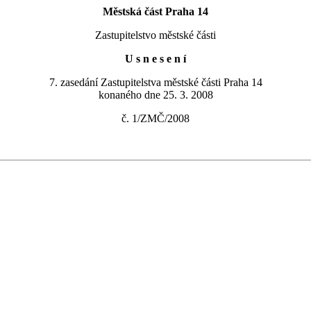
Městská část Praha 14
Zastupitelstvo městské části
U s n e s e n í
7. zasedání Zastupitelstva městské části Praha 14
konaného dne 25. 3. 2008
č. 1/ZMČ/2008