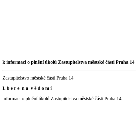
k informaci o plnění úkolů Zastupitelstva městské části Praha 14
Zastupitelstvo městské části Praha 14
I. b e r e n a v ě d o m í
informaci o plnění úkolů Zastupitelstva městské části Praha 14