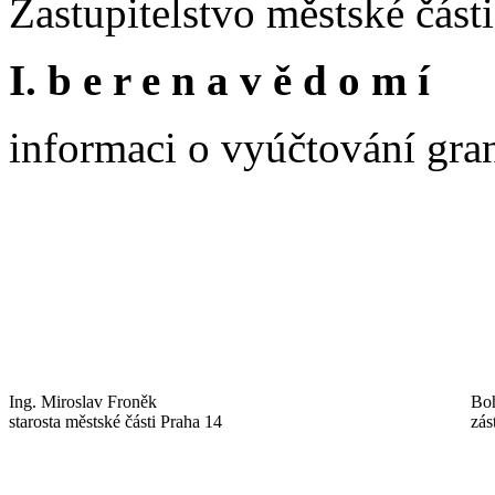
Zastupitelstvo městské část
I. b e r e n a v ě d o m í
informaci o vyúčtování gra
Ing. Miroslav Froněk
Bo
starosta městské části Praha 14
zás